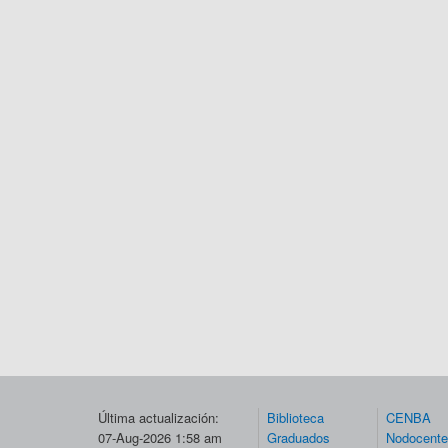
Última actualización:
Biblioteca
CENBA
07-Aug-2026 1:58 am
Graduados
Nodocent