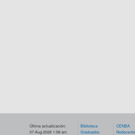
Última actualización:
Biblioteca
CENBA
07-Aug-2026 1:58 am
Graduados
Nodocent