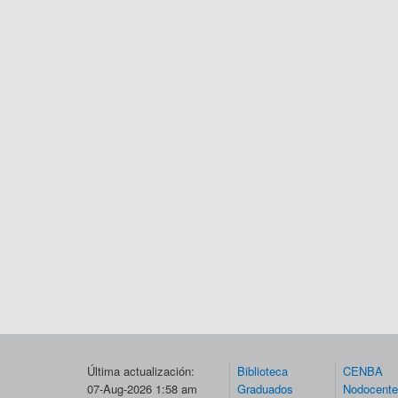
Última actualización:
Biblioteca
CENBA
07-Aug-2026 1:58 am
Graduados
Nodocent