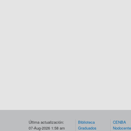
Última actualización:
Biblioteca
CENBA
07-Aug-2026 1:58 am
Graduados
Nodocent