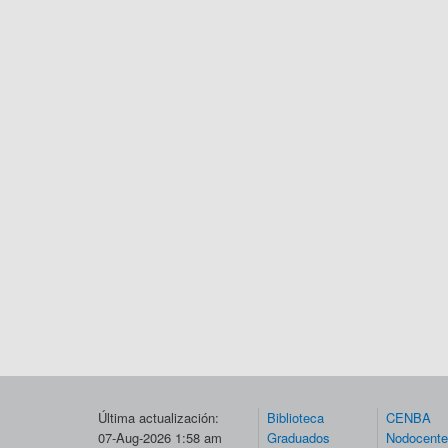
Última actualización:
Biblioteca
CENBA
07-Aug-2026 1:58 am
Graduados
Nodocent