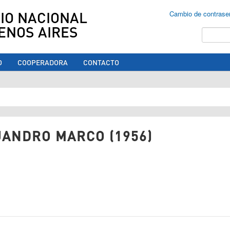
IO NACIONAL
Cambio de contrase
ENOS AIRES
Buscar
O
COOPERADORA
CONTACTO
ed aquí
JANDRO MARCO (1956)