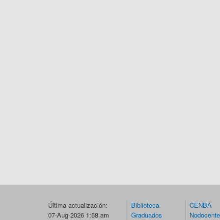
Última actualización:
Biblioteca
CENBA
07-Aug-2026 1:58 am
Graduados
Nodocent