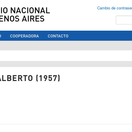
IO NACIONAL
Cambio de contrase
ENOS AIRES
Buscar
O
COOPERADORA
CONTACTO
ed aquí
ALBERTO (1957)