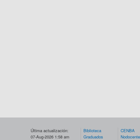
Última actualización:
Biblioteca
CENBA
07-Aug-2026 1:58 am
Graduados
Nodocent