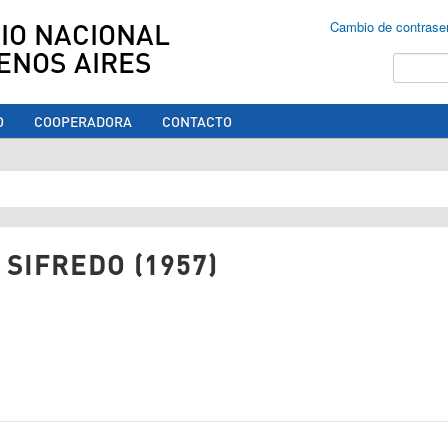
IO NACIONAL
Cambio de contrase
ENOS AIRES
Buscar
O
COOPERADORA
CONTACTO
ed aquí
 SIFREDO (1957)