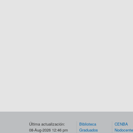
Última actualización:
Biblioteca
CENBA
08-Aug-2026 12:46 pm
Graduados
Nodocent