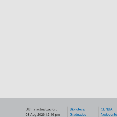
Última actualización:
Biblioteca
CENBA
08-Aug-2026 12:46 pm
Graduados
Nodocent