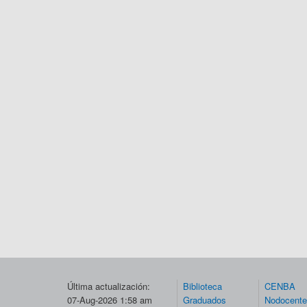
Última actualización:
Biblioteca
CENBA
07-Aug-2026 1:58 am
Graduados
Nodocent