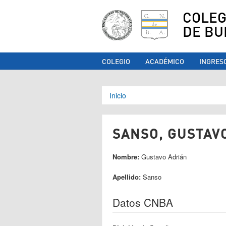
COLEG
DE BU
COLEGIO
ACADÉMICO
INGRES
Se encuentra ust
Inicio
SANSO, GUSTAVO
Nombre:
Gustavo Adrián
Apellido:
Sanso
Datos CNBA