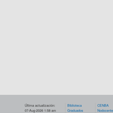
Última actualización:
Biblioteca
CENBA
07-Aug-2026 1:58 am
Graduados
Nodocent