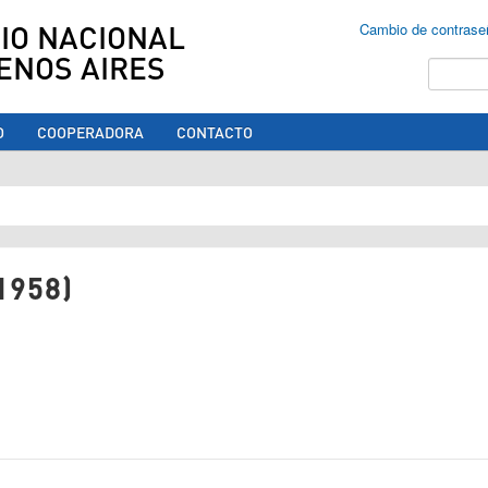
IO NACIONAL
Cambio de contrase
ENOS AIRES
Buscar
O
COOPERADORA
CONTACTO
ed aquí
1958)