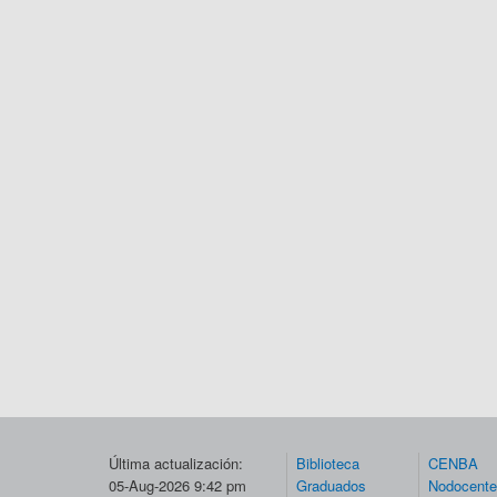
Última actualización:
Biblioteca
CENBA
05-Aug-2026 9:42 pm
Graduados
Nodocent