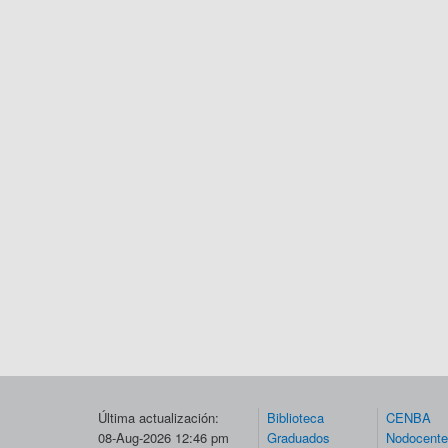
Última actualización:
Biblioteca
CENBA
08-Aug-2026 12:46 pm
Graduados
Nodocent