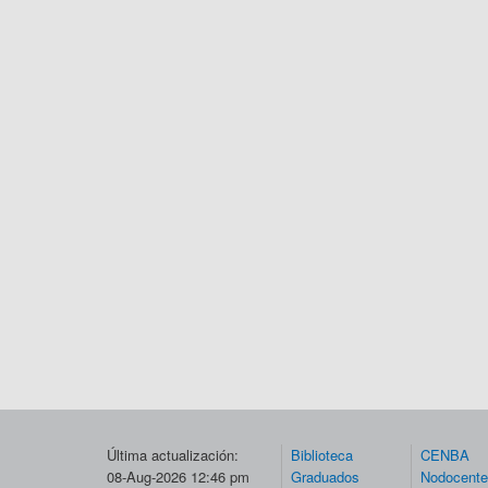
Última actualización:
Biblioteca
CENBA
08-Aug-2026 12:46 pm
Graduados
Nodocent