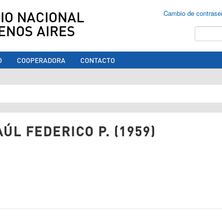
IO NACIONAL
Cambio de contrase
ENOS AIRES
Buscar
O
COOPERADORA
CONTACTO
ed aquí
ÚL FEDERICO P. (1959)