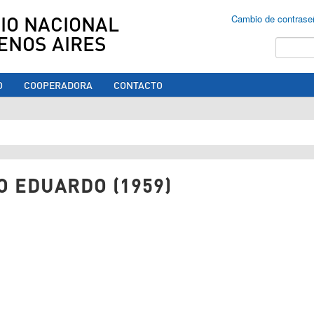
IO NACIONAL
Cambio de contrase
ENOS AIRES
Buscar
O
COOPERADORA
CONTACTO
ed aquí
O EDUARDO (1959)