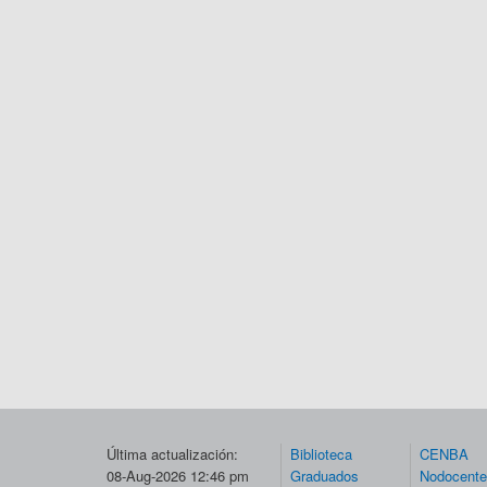
Última actualización:
Biblioteca
CENBA
08-Aug-2026 12:46 pm
Graduados
Nodocent