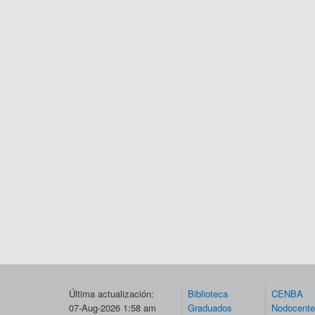
Última actualización:
Biblioteca
CENBA
07-Aug-2026 1:58 am
Graduados
Nodocent