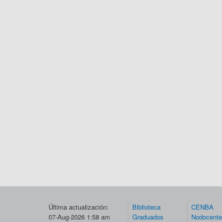
Última actualización:
Biblioteca
CENBA
07-Aug-2026 1:58 am
Graduados
Nodocent