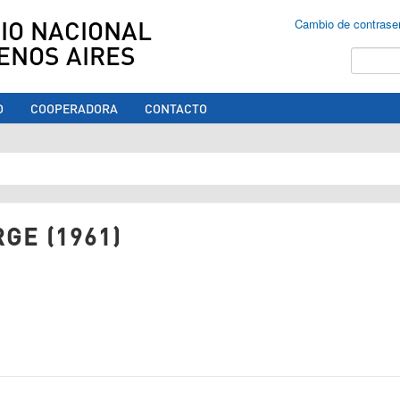
IO NACIONAL
Cambio de contrase
ENOS AIRES
Buscar
O
COOPERADORA
CONTACTO
ed aquí
GE (1961)