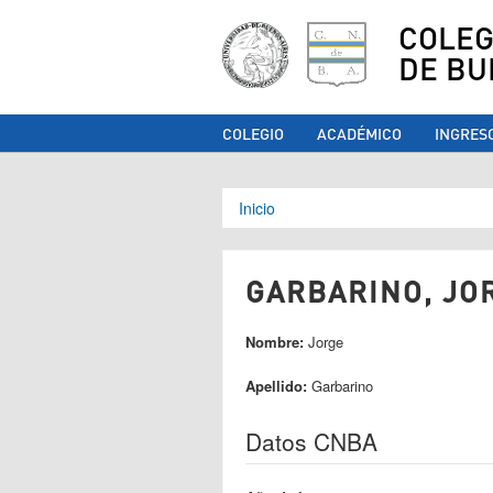
COLEG
DE BU
COLEGIO
ACADÉMICO
INGRES
Se encuentra ust
Inicio
GARBARINO, JOR
Nombre:
Jorge
Apellido:
Garbarino
Datos CNBA