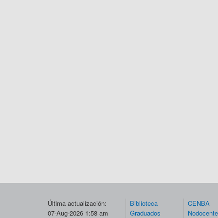
Última actualización:
Biblioteca
CENBA
07-Aug-2026 1:58 am
Graduados
Nodocent