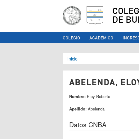
COLEG
DE BU
COLEGIO
ACADÉMICO
INGRES
Se encuentra ust
Inicio
ABELENDA, ELOY
Nombre:
Eloy Roberto
Apellido:
Abelenda
Datos CNBA