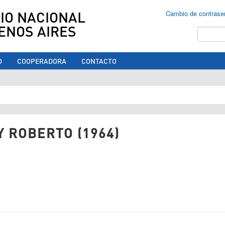
IO NACIONAL
Cambio de contrase
ENOS AIRES
Buscar
O
COOPERADORA
CONTACTO
ed aquí
 ROBERTO (1964)