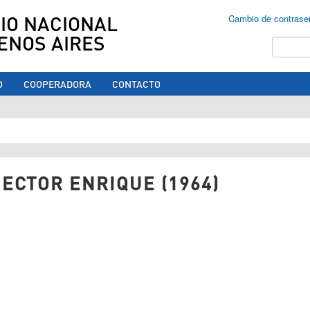
IO NACIONAL
Cambio de contrase
ENOS AIRES
Buscar
O
COOPERADORA
CONTACTO
ed aquí
ECTOR ENRIQUE (1964)