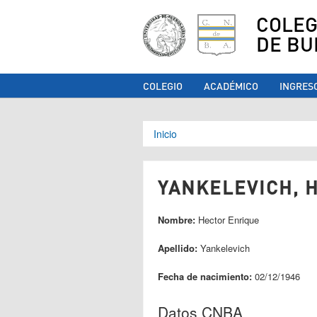
COLEG
DE BU
COLEGIO
ACADÉMICO
INGRES
Se encuentra ust
Inicio
YANKELEVICH, H
Nombre:
Hector Enrique
Apellido:
Yankelevich
Fecha de nacimiento:
02/12/1946
Datos CNBA