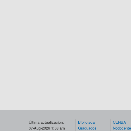
Última actualización:
Biblioteca
CENBA
07-Aug-2026 1:58 am
Graduados
Nodocent