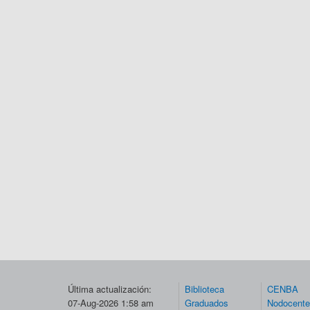
Última actualización:
Biblioteca
CENBA
07-Aug-2026 1:58 am
Graduados
Nodocent