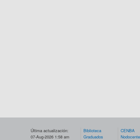
Última actualización:
Biblioteca
CENBA
07-Aug-2026 1:58 am
Graduados
Nodocent