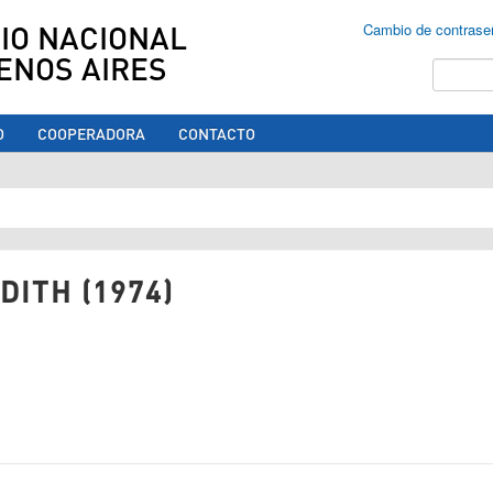
IO NACIONAL
Cambio de contrase
ENOS AIRES
Buscar
O
COOPERADORA
CONTACTO
ed aquí
DITH (1974)