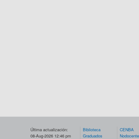
Última actualización:
Biblioteca
CENBA
08-Aug-2026 12:46 pm
Graduados
Nodocent