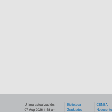
Última actualización:
Biblioteca
CENBA
07-Aug-2026 1:58 am
Graduados
Nodocent