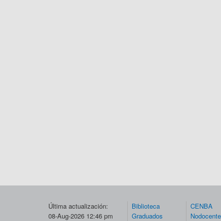
Última actualización:
Biblioteca
CENBA
08-Aug-2026 12:46 pm
Graduados
Nodocent