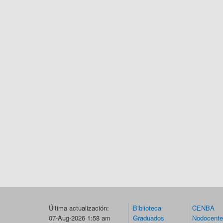
Última actualización:
Biblioteca
CENBA
07-Aug-2026 1:58 am
Graduados
Nodocent