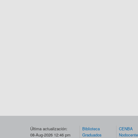
Última actualización:
Biblioteca
CENBA
08-Aug-2026 12:46 pm
Graduados
Nodocent