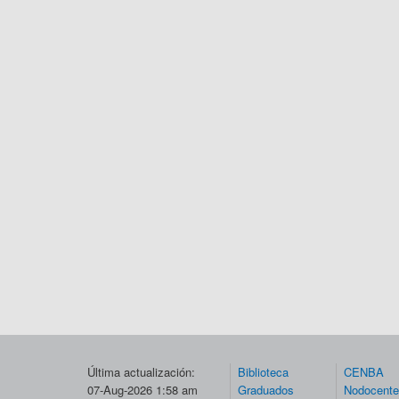
Última actualización:
Biblioteca
CENBA
07-Aug-2026 1:58 am
Graduados
Nodocent