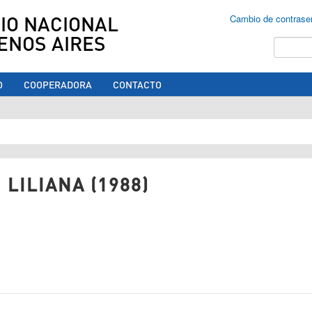
IO NACIONAL
Cambio de contrase
ENOS AIRES
Buscar
O
COOPERADORA
CONTACTO
ed aquí
 LILIANA (1988)