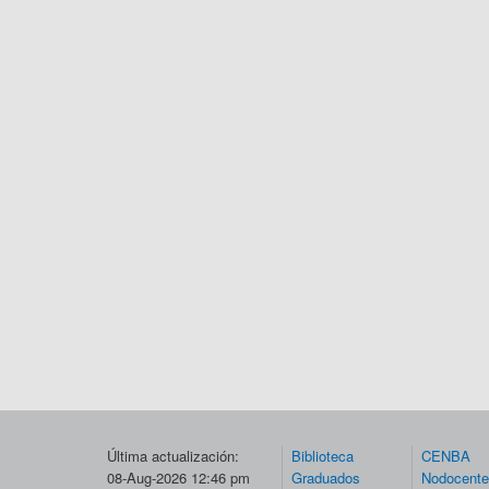
Última actualización:
Biblioteca
CENBA
08-Aug-2026 12:46 pm
Graduados
Nodocent