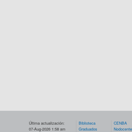
Última actualización:
Biblioteca
CENBA
07-Aug-2026 1:58 am
Graduados
Nodocent