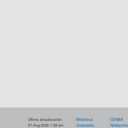
Última actualización:
Biblioteca
CENBA
07-Aug-2026 1:58 am
Graduados
Nodocent