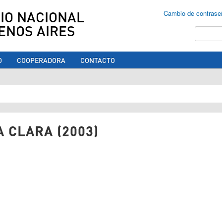
IO NACIONAL
Cambio de contrase
ENOS AIRES
Buscar
O
COOPERADORA
CONTACTO
ed aquí
A CLARA (2003)