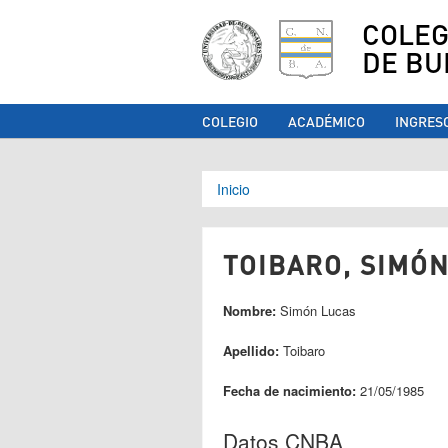
COLEG
DE BU
COLEGIO
ACADÉMICO
INGRES
Se encuentra ust
Inicio
TOIBARO, SIMÓN
Nombre:
Simón Lucas
Apellido:
Toibaro
Fecha de nacimiento:
21/05/1985
Datos CNBA