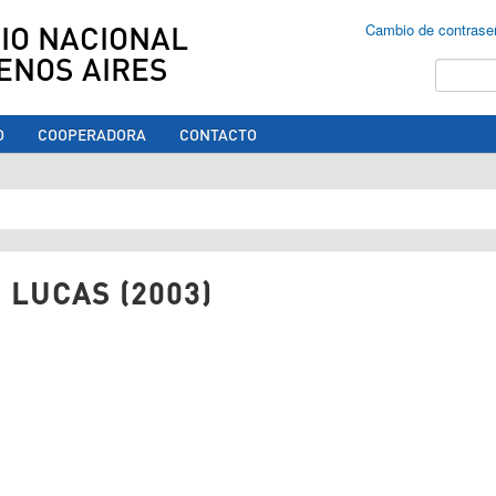
IO NACIONAL
Cambio de contrase
ENOS AIRES
Buscar
O
COOPERADORA
CONTACTO
ed aquí
 LUCAS (2003)