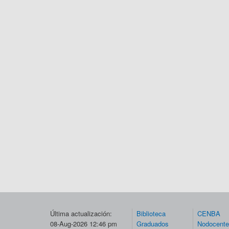
Última actualización:
Biblioteca
CENBA
08-Aug-2026 12:46 pm
Graduados
Nodocent