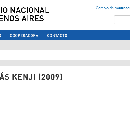
IO NACIONAL
Cambio de contrase
ENOS AIRES
Buscar
O
COOPERADORA
CONTACTO
ed aquí
ÁS KENJI (2009)