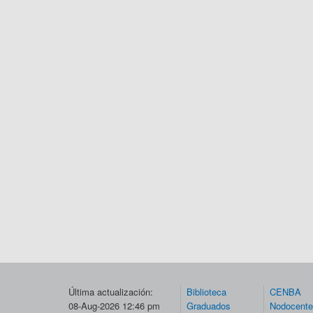
Última actualización:
Biblioteca
CENBA
08-Aug-2026 12:46 pm
Graduados
Nodocent