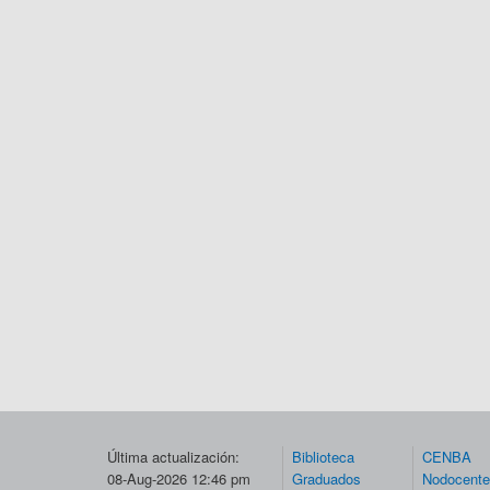
Última actualización:
Biblioteca
CENBA
08-Aug-2026 12:46 pm
Graduados
Nodocent