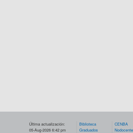
Última actualización:
Biblioteca
CENBA
05-Aug-2026 6:42 pm
Graduados
Nodocent