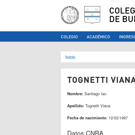
COLEG
DE BU
COLEGIO
ACADÉMICO
INGRES
Se encuentra ust
Inicio
TOGNETTI VIANA
Nombre:
Santiago Ian
Apellido:
Tognetti Viana
Fecha de nacimiento:
12/02/1997
Datos CNBA